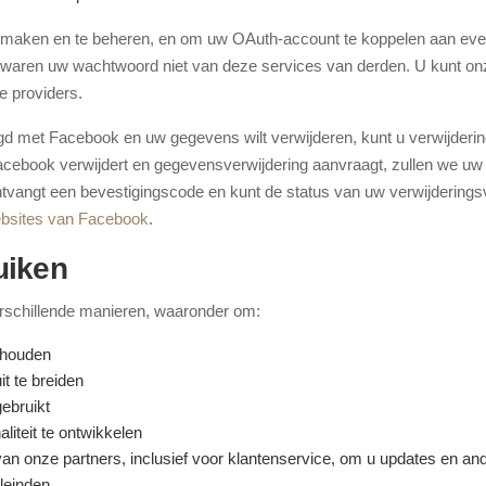
maken en te beheren, en om uw OAuth-account te koppelen aan eventu
aren uw wachtwoord niet van deze services van derden. U kunt onz
e providers.
gd met Facebook en uw gegevens wilt verwijderen, kunt u verwijderin
book verwijdert en gegevensverwijdering aanvraagt, zullen we uw pe
tvangt een bevestigingscode en kunt de status van uw verwijdering
ebsites van Facebook
.
uiken
rschillende manieren, waaronder om:
rhouden
t te breiden
ebruikt
liteit te ontwikkelen
van onze partners, inclusief voor klantenservice, om u updates en and
leinden