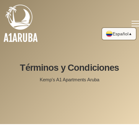
Español
▲
Términos y Condiciones
Kemp's A1 Apartments Aruba